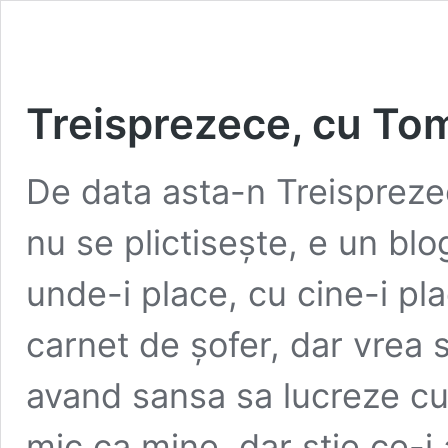
Treisprezece, cu To
De data asta-n Treispreze
nu se plictisește, e un bl
unde-i place, cu cine-i pla
carnet de șofer, dar vrea 
avand sansa sa lucreze cu 
mic ca mine, dar știe ce-i