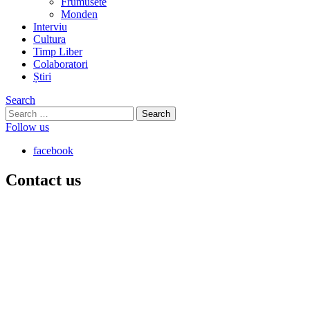
Frumusete
Monden
Interviu
Cultura
Timp Liber
Colaboratori
Știri
Search
Search
for:
Follow us
facebook
Contact us