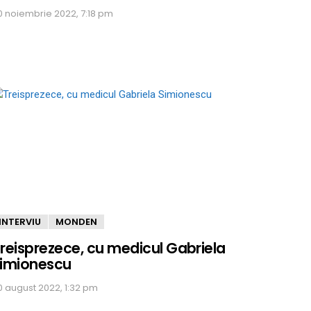
0 noiembrie 2022, 7:18 pm
INTERVIU
MONDEN
reisprezece, cu medicul Gabriela
imionescu
0 august 2022, 1:32 pm