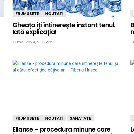
FRUMUSETE
NOUTATI
Gheața îți întinerește instant tenul.
B
Iată explicația!
m
15 mai 2024, 9:35 am
1
FRUMUSETE
NOUTATI
SANATATE
Ellanse – procedura minune care
L