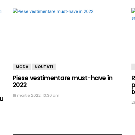
MODA
NOUTATI
Piese vestimentare must-have în
R
2022
p
t
18 martie 2022, 10:30 am
ău
2