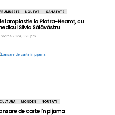
FRUMUSETE
NOUTATI
SANATATE
lefaroplastie la Piatra-Neamț, cu
edicul Silvia Sălăvăstru
9 martie 2024, 6:28 pm
CULTURA
MONDEN
NOUTATI
ansare de carte în pijama