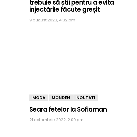
trebuie să știi pentru a evita
injectările făcute greșit
9 august 2023, 4:32 pm
MODA
MONDEN
NOUTATI
Seara fetelor la Sofiaman
21 octombrie 2022, 2:00 pm