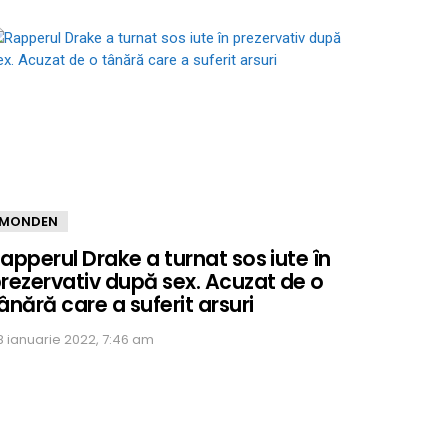
MONDEN
apperul Drake a turnat sos iute în
rezervativ după sex. Acuzat de o
ânără care a suferit arsuri
8 ianuarie 2022, 7:46 am