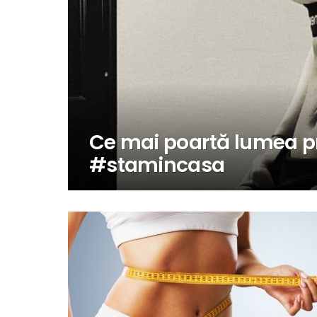
Ce mai poartă lumea pr
#stamincasa