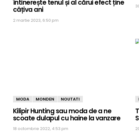
întinerește tenul și al cărui efect ține
3
câțiva ani
2 martie 2023, 6:50 pm
MODA
MONDEN
NOUTATI
Kilipir Hunting sau moda de a ne
T
scoate dulapul cu haine la vanzare
S
18 octombrie 2022, 4:53 pm
2