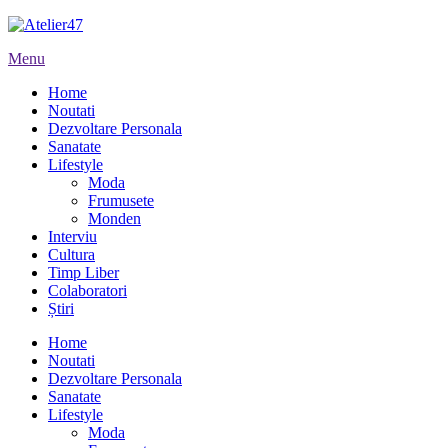
Menu
Home
Noutati
Dezvoltare Personala
Sanatate
Lifestyle
Moda
Frumusete
Monden
Interviu
Cultura
Timp Liber
Colaboratori
Știri
Home
Noutati
Dezvoltare Personala
Sanatate
Lifestyle
Moda