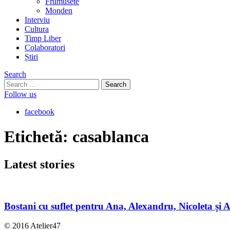
Frumusete
Monden
Interviu
Cultura
Timp Liber
Colaboratori
Știri
Search
Search
for:
Follow us
facebook
Etichetă:
casablanca
Latest
stories
Bostani cu suflet pentru Ana, Alexandru, Nicoleta și 
© 2016 Atelier47