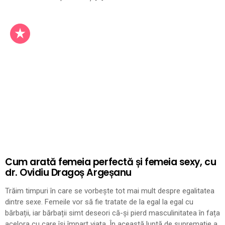
Cum arată femeia perfectă și femeia sexy, cu
dr. Ovidiu Dragoș Argeșanu
Trăim timpuri în care se vorbește tot mai mult despre egalitatea
dintre sexe. Femeile vor să fie tratate de la egal la egal cu
bărbații, iar bărbații simt deseori că-și pierd masculinitatea în fața
acelora cu care își împart viața. În această luptă de supremație a