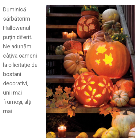
Duminică
sărbătorim
Hallowenul
puțin diferit.
Ne adunăm
câțiva oameni
la o licitație de
bostani
decorativi,
unii mai
frumoși, alții
mai