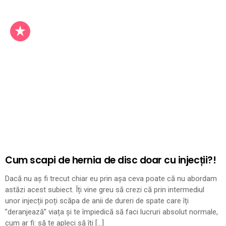
Cum scapi de hernia de disc doar cu injecții?!
Dacă nu aș fi trecut chiar eu prin așa ceva poate că nu abordam
astăzi acest subiect. Îți vine greu să crezi că prin intermediul
unor injecții poți scăpa de anii de dureri de spate care îți
”deranjează” viața și te împiedică să faci lucruri absolut normale,
cum ar fi: să te apleci să îți […]