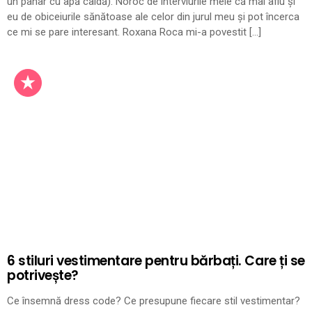
un pahar cu apă caldă). Noroc de interviurile mele că mai aflu și
eu de obiceiurile sănătoase ale celor din jurul meu și pot încerca
ce mi se pare interesant. Roxana Roca mi-a povestit […]
6 stiluri vestimentare pentru bărbați. Care ți se
potrivește?
Ce însemnă dress code? Ce presupune fiecare stil vestimentar?