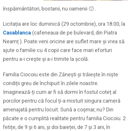
înspăimântători, bostanii, nu oamenii 🙂 .
Licitația are loc duminică (29 octombrie), ora 18:00, la
Casablanca
(cafeneaua de pe bulevard, din Piatra
Neamț ). Poate veni oricine are suflet mare și vrea să
ajute o familie cu 4 copii care face mari eforturi
pentru a-i crește și a-i trimite la școlă.
Familia Ciocoiu este din Zănești și trăiește în niște
condiții greu de închipuit în zilele noastre.
Imaginează-ți cum ar fi să dormi în fostul coteț al
porcilor pentru că focul ți-a mistuit singura cameră
amenajată pentru locuit. Sună a coșmar, nu? Din
păcate e o cumplită realitate pentru familia Ciocoiu. 2
fetițe, de 9 și 6 ani, și doi baieței, de 7 și 3 ani, în