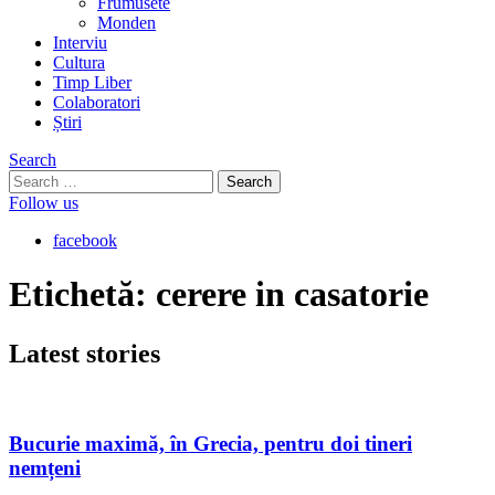
Frumusete
Monden
Interviu
Cultura
Timp Liber
Colaboratori
Știri
Search
Search
for:
Follow us
facebook
Etichetă:
cerere in casatorie
Latest
stories
Bucurie maximă, în Grecia, pentru doi tineri
nemțeni