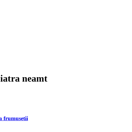
piatra neamt
ia frumusetii