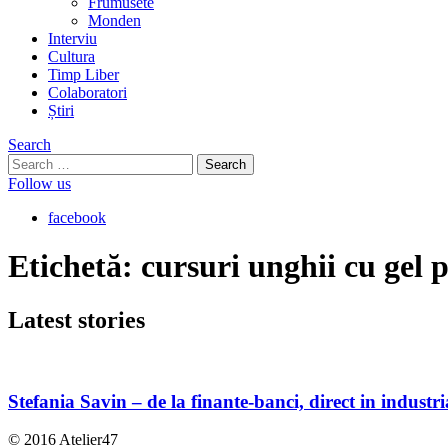
Frumusete
Monden
Interviu
Cultura
Timp Liber
Colaboratori
Știri
Search
Search
for:
Follow us
facebook
Etichetă:
cursuri unghii cu gel 
Latest
stories
Stefania Savin – de la finante-banci, direct in industr
© 2016 Atelier47