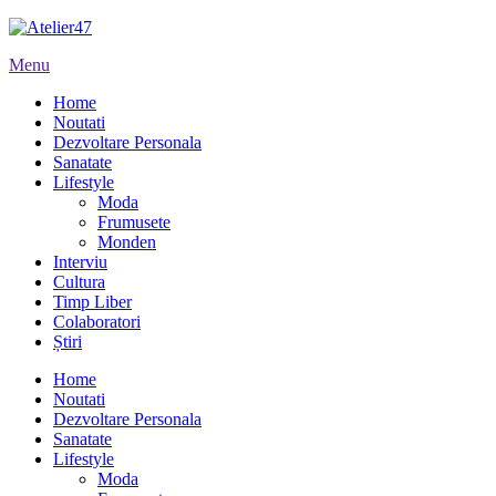
Menu
Home
Noutati
Dezvoltare Personala
Sanatate
Lifestyle
Moda
Frumusete
Monden
Interviu
Cultura
Timp Liber
Colaboratori
Știri
Home
Noutati
Dezvoltare Personala
Sanatate
Lifestyle
Moda