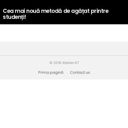
Cea mai nouă metodă de agățat printre
studenți!
© 2016 Atelier47
Prima pagină
Contact us