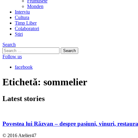
Frumusete
Monden
Interviu
Cultura
Timp Liber
Colaboratori
Știri
Search
Search
for:
Follow us
facebook
Etichetă:
sommelier
Latest
stories
Povestea lui Răzvan – despre pasiuni, vinuri, restauran
© 2016 Atelier47