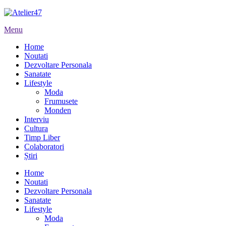
Menu
Home
Noutati
Dezvoltare Personala
Sanatate
Lifestyle
Moda
Frumusete
Monden
Interviu
Cultura
Timp Liber
Colaboratori
Știri
Home
Noutati
Dezvoltare Personala
Sanatate
Lifestyle
Moda