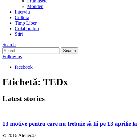
Frumusete
Monden
Interviu
Cultura
Timp Liber
Colaboratori
Știri
Search
Search
for:
Follow us
facebook
Etichetă:
TEDx
Latest
stories
13 motive pentru care nu trebuie să fii pe 13 aprilie 
© 2016 Atelier47