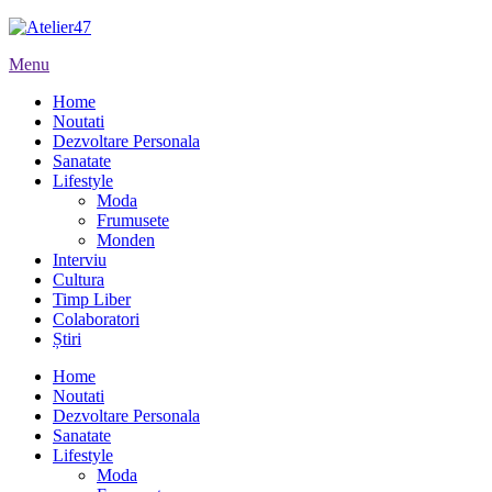
Menu
Home
Noutati
Dezvoltare Personala
Sanatate
Lifestyle
Moda
Frumusete
Monden
Interviu
Cultura
Timp Liber
Colaboratori
Știri
Home
Noutati
Dezvoltare Personala
Sanatate
Lifestyle
Moda