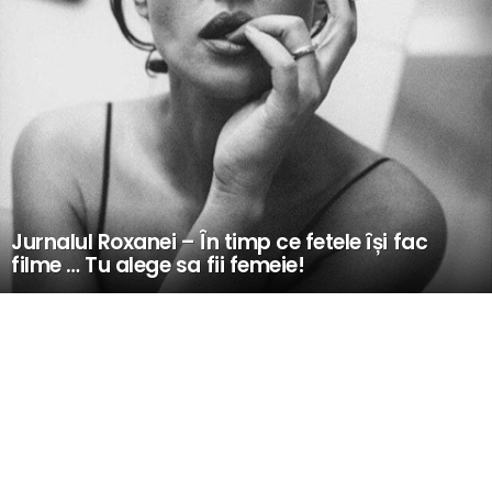
Jurnalul Roxanei – În timp ce fetele își fac
filme … Tu alege sa fii femeie!