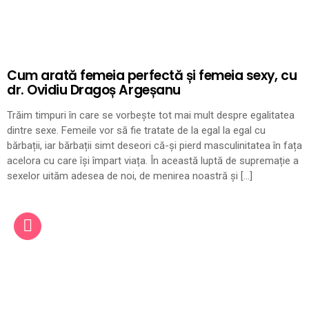
Cum arată femeia perfectă și femeia sexy, cu
dr. Ovidiu Dragoș Argeșanu
Trăim timpuri în care se vorbește tot mai mult despre egalitatea
dintre sexe. Femeile vor să fie tratate de la egal la egal cu
bărbații, iar bărbații simt deseori că-și pierd masculinitatea în fața
acelora cu care își împart viața. În această luptă de supremație a
sexelor uităm adesea de noi, de menirea noastră și […]