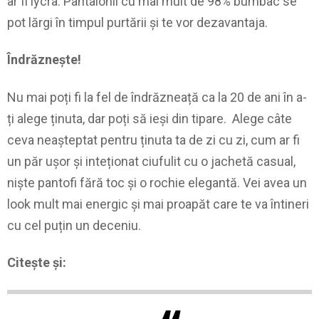
ar fi lycra. Pantalonii cu mai mult de 98% bumbac se
pot lărgi în timpul purtării și te vor dezavantaja.
Îndrăznește!
Nu mai poți fi la fel de îndrăzneață ca la 20 de ani în a-
ți alege ținuta, dar poți să ieși din tipare. Alege câte
ceva neașteptat pentru ținuta ta de zi cu zi, cum ar fi
un păr ușor și inteționat ciufulit cu o jachetă casual,
niște pantofi fără toc și o rochie elegantă. Vei avea un
look mult mai energic și mai proapăt care te va întineri
cu cel puțin un deceniu.
Citește și: