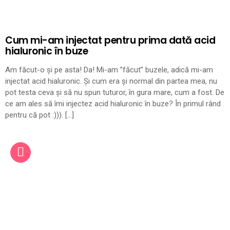
Cum mi-am injectat pentru prima dată acid
hialuronic în buze
Am făcut-o și pe asta! Da! Mi-am ”făcut” buzele, adică mi-am
injectat acid hialuronic. Și cum era și normal din partea mea, nu
pot testa ceva și să nu spun tuturor, în gura mare, cum a fost. De
ce am ales să îmi injectez acid hialuronic în buze? În primul rând
pentru că pot :))). […]