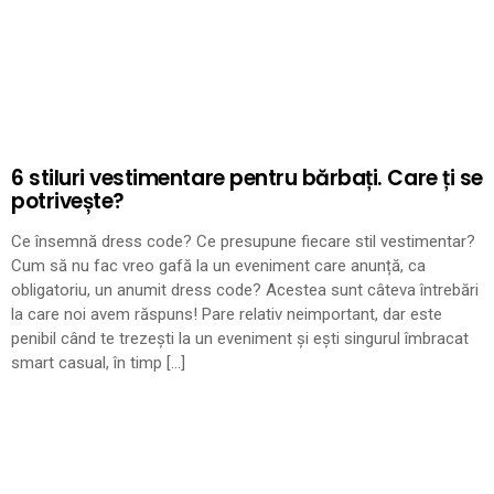
6 stiluri vestimentare pentru bărbați. Care ți se
potrivește?
Ce însemnă dress code? Ce presupune fiecare stil vestimentar?
Cum să nu fac vreo gafă la un eveniment care anunță, ca
obligatoriu, un anumit dress code? Acestea sunt câteva întrebări
la care noi avem răspuns! Pare relativ neimportant, dar este
penibil când te trezești la un eveniment și ești singurul îmbracat
smart casual, în timp […]