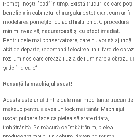
Pomeții noștri ”cad” în timp. Există trucuri de care poți
beneficia în cabinetul chirurgului estetician, cum ar fi
modelarea pomeților cu acid hialuronic. O procedură
minim invazivă, nedureroasă și cu efect imediat.
Pentru cele mai conservatoare, care nu vor să ajungă
atât de departe, recomand folosirea unui fard de obraz
roz luminos care crează iluzia de iluminare a obrazului
și de ”ridicare”.
Renunță la machiajul uscat!
Acesta este unul dintre cele mai importante trucuri de
makeup pentru a avea un look mai tânăr. Machiajul
uscat, pulbere face ca pielea să arate ridată,
îmbătrânită. Pe măsură ce îmbătrânim, pielea
produce tot mai puțin sebum, devenind tot mai