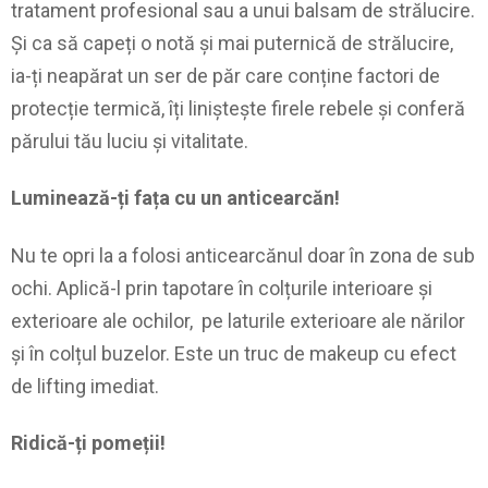
tratament profesional sau a unui balsam de strălucire.
Și ca să capeți o notă și mai puternică de strălucire,
ia-ți neapărat un ser de păr care conține factori de
protecție termică, îți liniștește firele rebele și conferă
părului tău luciu și vitalitate.
Luminează-ți fața cu un anticearcăn!
Nu te opri la a folosi anticearcănul doar în zona de sub
ochi. Aplică-l prin tapotare în colțurile interioare și
exterioare ale ochilor, pe laturile exterioare ale nărilor
și în colțul buzelor. Este un truc de makeup cu efect
de lifting imediat.
Ridică-ți pomeții!