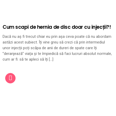
Cum scapi de hernia de disc doar cu injecții?!
Dacă nu aș fi trecut chiar eu prin așa ceva poate că nu abordam
astăzi acest subiect. Îți vine greu să crezi că prin intermediul
unor injecții poți scăpa de anii de dureri de spate care îți
”deranjează” viața și te împiedică să faci lucruri absolut normale,
cum ar fi: să te apleci să îți […]