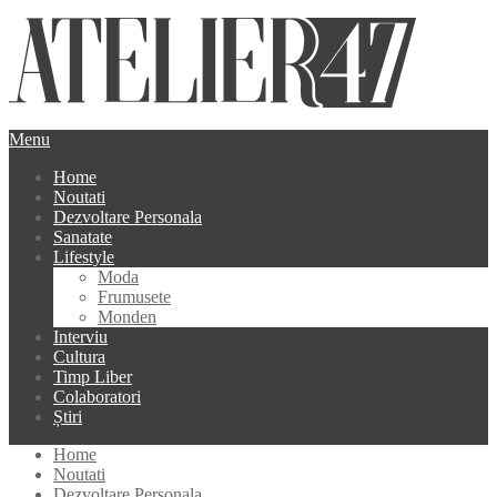
Menu
Home
Noutati
Dezvoltare Personala
Sanatate
Lifestyle
Moda
Frumusete
Monden
Interviu
Cultura
Timp Liber
Colaboratori
Știri
Home
Noutati
Dezvoltare Personala