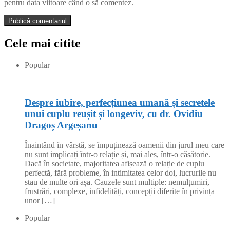
pentru data viitoare când o să comentez.
Cele mai citite
Popular
Despre iubire, perfecțiunea umană și secretele
unui cuplu reușit și longeviv, cu dr. Ovidiu
Dragoș Argeșanu
Înaintând în vârstă, se împuținează oamenii din jurul meu care
nu sunt implicați într-o relație și, mai ales, într-o căsătorie.
Dacă în societate, majoritatea afișează o relație de cuplu
perfectă, fără probleme, în intimitatea celor doi, lucrurile nu
stau de multe ori așa. Cauzele sunt multiple: nemulțumiri,
frustrări, complexe, infidelități, concepții diferite în privința
unor […]
Popular