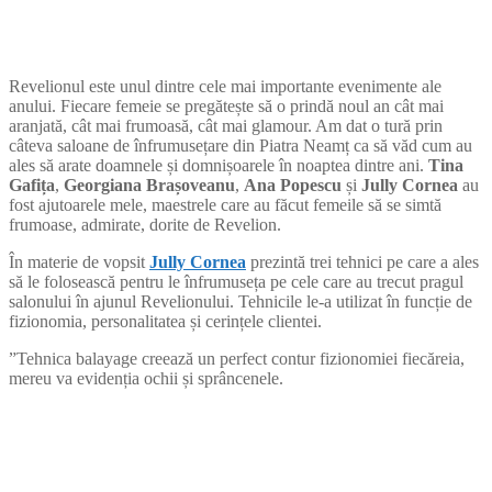
Revelionul este unul dintre cele mai importante evenimente ale
anului. Fiecare femeie se pregătește să o prindă noul an cât mai
aranjată, cât mai frumoasă, cât mai glamour. Am dat o tură prin
câteva saloane de înfrumusețare din Piatra Neamț ca să văd cum au
ales să arate doamnele și domnișoarele în noaptea dintre ani.
Tina
Gafița
,
Georgiana Brașoveanu
,
Ana Popescu
și
Jully Cornea
au
fost ajutoarele mele, maestrele care au făcut femeile să se simtă
frumoase, admirate, dorite de Revelion.
În materie de vopsit
Jully Cornea
prezintă trei tehnici pe care a ales
să le folosească pentru le înfrumuseța pe cele care au trecut pragul
salonului în ajunul Revelionului. Tehnicile le-a utilizat în funcție de
fizionomia, personalitatea și cerințele clientei.
”Tehnica balayage creează un perfect contur fizionomiei fiecăreia,
mereu va evidenția ochii și sprâncenele.