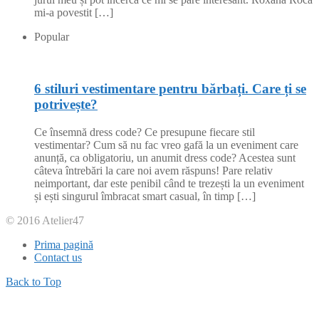
mi-a povestit […]
Popular
6 stiluri vestimentare pentru bărbați. Care ți se
potrivește?
Ce însemnă dress code? Ce presupune fiecare stil
vestimentar? Cum să nu fac vreo gafă la un eveniment care
anunță, ca obligatoriu, un anumit dress code? Acestea sunt
câteva întrebări la care noi avem răspuns! Pare relativ
neimportant, dar este penibil când te trezești la un eveniment
și ești singurul îmbracat smart casual, în timp […]
© 2016 Atelier47
Prima pagină
Contact us
Back to Top