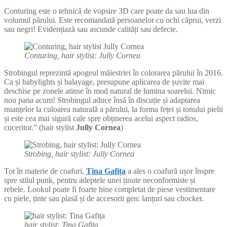
Conturing este o tehnică de vopsire 3D care poate da sau lua din
volumul părului. Este recomandată persoanelor cu ochi căprui, verzi
sau negri! Evidențiază sau ascunde calități sau defecte.
Conturing, hair stylist: Jully Cornea
Strobingul reprezintă apogeul măiestriei în colorarea părului în 2016.
Ca și babylights și balayage, presupune aplicarea de șuvite mai
deschise pe zonele atinse în mod natural de lumina soarelui. Nimic
nou pana acum! Strobingul aduce însă în discuție și adaptarea
nuanțelor la culoarea naturală a părului, la forma feței și tonului pielii
și este cea mai sigură cale spre obținerea acelui aspect radios,
cuceritor.” (hair stylist
Jully Cornea
)
Strobing, hair stylist: Jully Cornea
Tot în materie de coafuri,
Tina Gafița
a ales o coafură ușor înspre
spre stilul punk, pentru adeptele unei ținute neconformiste și
rebele. Lookul poate fi foarte bine completat de piese vestimentare
cu piele, ținte sau plasă și de accesorii gen: lanțuri sau chocker.
hair stylist: Tina Gafița