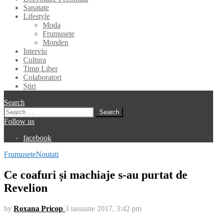
Sanatate
Lifestyle
Moda
Frumusete
Monden
Interviu
Cultura
Timp Liber
Colaboratori
Știri
Search
Search
for:
Follow us
facebook
Frumusete
Noutati
Ce coafuri și machiaje s-au purtat de
Revelion
by
Roxana Pricop
3 ianuarie 2017, 3:42 pm