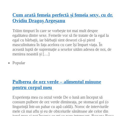
Cum arată femeia perfectă și femeia sexy, cu dr.
Ovidiu Dragoș Argeșanu
Trăim timpuri în care se vorbește tot mai mult despre
egalitatea dintre sexe. Femeile vor să fie tratate de la egal la
egal cu bărbații, iar bărbații simt deseori că-și pierd
masculinitatea în fața acelora cu care își împart viața. În
această luptă de supremație a sexelor uităm adesea de noi, de
menirea noastră și […]
Popular
Pulberea de orz verde – alimentul minune
pentru corpul meu
Experiența mea cu orzul verde De o lună am început să
consum pulbere de orz verde dimineața, pe stomacul gol (o
lingurință într-un pahar cu apă caldă). Noroc de interviurile
mele că mai aflu și eu de obiceiurile sănătoase ale celor din
jurul meu și pot încerca ce mi se pare interesant. Roxana Roca