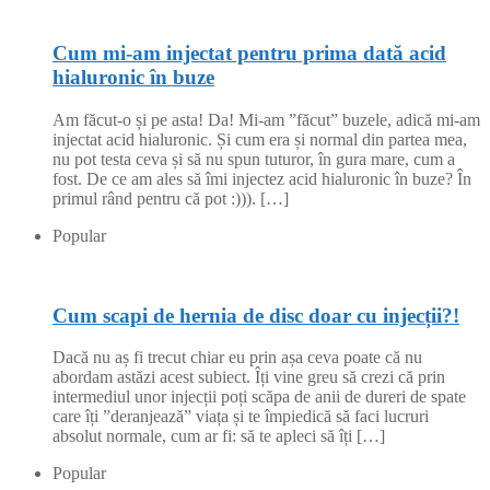
Cum mi-am injectat pentru prima dată acid
hialuronic în buze
Am făcut-o și pe asta! Da! Mi-am ”făcut” buzele, adică mi-am
injectat acid hialuronic. Și cum era și normal din partea mea,
nu pot testa ceva și să nu spun tuturor, în gura mare, cum a
fost. De ce am ales să îmi injectez acid hialuronic în buze? În
primul rând pentru că pot :))). […]
Popular
Cum scapi de hernia de disc doar cu injecții?!
Dacă nu aș fi trecut chiar eu prin așa ceva poate că nu
abordam astăzi acest subiect. Îți vine greu să crezi că prin
intermediul unor injecții poți scăpa de anii de dureri de spate
care îți ”deranjează” viața și te împiedică să faci lucruri
absolut normale, cum ar fi: să te apleci să îți […]
Popular