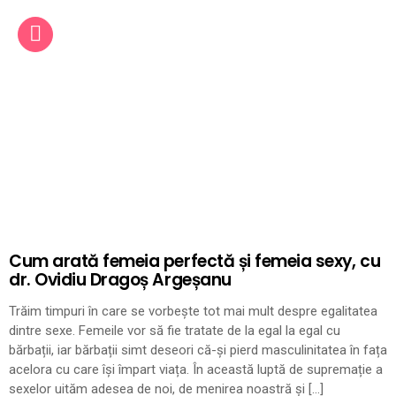
Cum arată femeia perfectă și femeia sexy, cu
dr. Ovidiu Dragoș Argeșanu
Trăim timpuri în care se vorbește tot mai mult despre egalitatea
dintre sexe. Femeile vor să fie tratate de la egal la egal cu
bărbații, iar bărbații simt deseori că-și pierd masculinitatea în fața
acelora cu care își împart viața. În această luptă de supremație a
sexelor uităm adesea de noi, de menirea noastră și […]