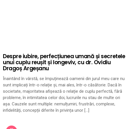
Despre iubire, perfecțiunea umană și secretele
unui cuplu reușit și longeviv, cu dr. Ovidiu
Dragoș Argeșanu
Înaintând în vârstă, se împuținează oamenii din jurul meu care nu
sunt implicați într-o relație și, mai ales, într-o căsătorie. Dacă în
societate, majoritatea afișează o relație de cuplu perfectă, fără
probleme, în intimitatea celor doi, lucrurile nu stau de multe ori
așa. Cauzele sunt multiple: nemulțumiri, frustrări, complexe,
infidelități, concepții diferite în privința unor […]