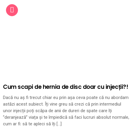
Cum scapi de hernia de disc doar cu injecții?!
Dacă nu aș fi trecut chiar eu prin așa ceva poate că nu abordam
astăzi acest subiect. Îți vine greu să crezi că prin intermediul
unor injecții poți scăpa de anii de dureri de spate care îți
”deranjează” viața și te împiedică să faci lucruri absolut normale,
cum ar fi: să te apleci să îți […]