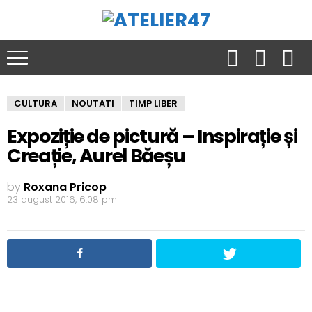
CULTURA
NOUTATI
TIMP LIBER
Expoziție de pictură – Inspirație și
Creație, Aurel Băeșu
by
Roxana Pricop
23 august 2016, 6:08 pm