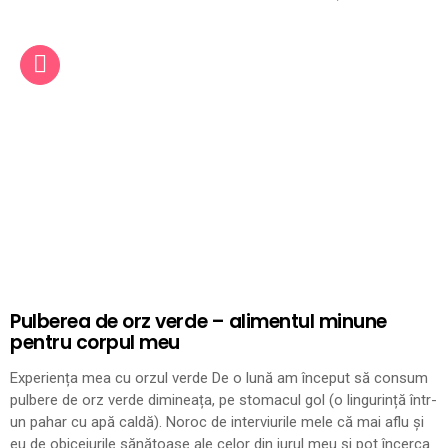
Pulberea de orz verde – alimentul minune
pentru corpul meu
Experiența mea cu orzul verde De o lună am început să consum
pulbere de orz verde dimineața, pe stomacul gol (o lingurință într-
un pahar cu apă caldă). Noroc de interviurile mele că mai aflu și
eu de obiceiurile sănătoase ale celor din jurul meu și pot încerca