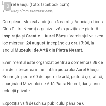
Aurel Băeșu (foto: facebook.com)
Complexul Muzeal Județean Neamț și Asociația Lions
Club Piatra Neamț organizează expoziția de pictură
Inspirație și Creație – Aurel Băeșu
. Vernisajul va avea
loc miercuri,
24 august
, începând cu
ora 17:00
, la
sediul
Muzeului de Artă din Piatra Neamt
.
Evenimentul este organizat pentru a comemora 88 de
ani de la trecerea în neființă a pictorului Aurel Băeșu.
Reunește peste 60 de opere de artă, pictură și grafică,
aparținând Muzeului de Artă Piatra Neamt, dar și unor
colecții private.
Expoziția va fi deschisă publicului până pe 6