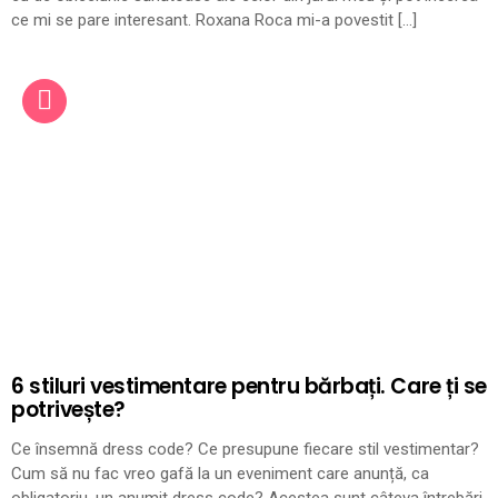
ce mi se pare interesant. Roxana Roca mi-a povestit […]
6 stiluri vestimentare pentru bărbați. Care ți se
potrivește?
Ce însemnă dress code? Ce presupune fiecare stil vestimentar?
Cum să nu fac vreo gafă la un eveniment care anunță, ca
obligatoriu, un anumit dress code? Acestea sunt câteva întrebări