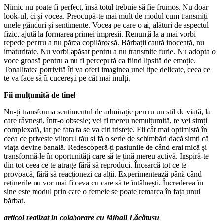
Nimic nu poate fi perfect, însă totul trebuie să fie frumos. Nu doar
look-ul, ci și vocea. Preocupă-te mai mult de modul cum transmiți
unele gânduri și sentimente. Vocea pe care o ai, alături de aspectul
fizic, ajută la formarea primei impresii. Renunță la a mai vorbi
repede pentru a nu părea copilăroasă. Bărbații caută inocență, nu
imaturitate. Nu vorbi apăsat pentru a nu transmite furie. Nu adopta o
voce groasă pentru a nu fi percepută ca fiind lipsită de emoție.
Tonalitatea potrivită îți va oferi imaginea unei tipe delicate, ceea ce
te va face să îi cucerești pe cât mai mulți.
Fii mulțumită de tine!
Nu-ți transforma sentimentul de admirație pentru un stil de viață, la
care râvnești, într-o obsesie; vei fi mereu nemulțumită, te vei simți
complexată, iar pe fața ta se va citi tristețe. Fii cât mai optimistă în
ceea ce privește viitorul tău și fă o serie de schimbări dacă simți că
viața devine banală. Redescoperă-ți pasiunile de când erai mică și
transformă-le în oportunități care să te țină mereu activă. Inspiră-te
din tot ceea ce te atrage fără să reproduci. Încearcă tot ce te
provoacă, fără să reacționezi ca alții. Experimentează până când
reținerile nu vor mai fi ceva cu care să te întâlnești. Încrederea în
sine este modul prin care o femeie se poate remarca în fața unui
bărbat.
articol realizat in colaborare cu Mihail Lăcătușu