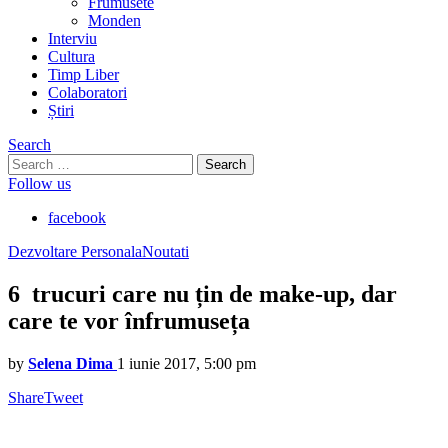
Frumusete
Monden
Interviu
Cultura
Timp Liber
Colaboratori
Știri
Search
Search
for:
Follow us
facebook
Dezvoltare Personala
Noutati
6 trucuri care nu țin de make-up, dar
care te vor înfrumuseța
by
Selena Dima
1 iunie 2017, 5:00 pm
Share
Tweet