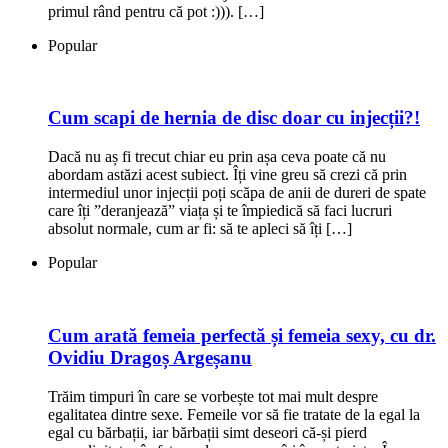
primul rând pentru că pot :))). […]
Popular
Cum scapi de hernia de disc doar cu injecții?!
Dacă nu aș fi trecut chiar eu prin așa ceva poate că nu
abordam astăzi acest subiect. Îți vine greu să crezi că prin
intermediul unor injecții poți scăpa de anii de dureri de spate
care îți ”deranjează” viața și te împiedică să faci lucruri
absolut normale, cum ar fi: să te apleci să îți […]
Popular
Cum arată femeia perfectă și femeia sexy, cu dr.
Ovidiu Dragoș Argeșanu
Trăim timpuri în care se vorbește tot mai mult despre
egalitatea dintre sexe. Femeile vor să fie tratate de la egal la
egal cu bărbații, iar bărbații simt deseori că-și pierd