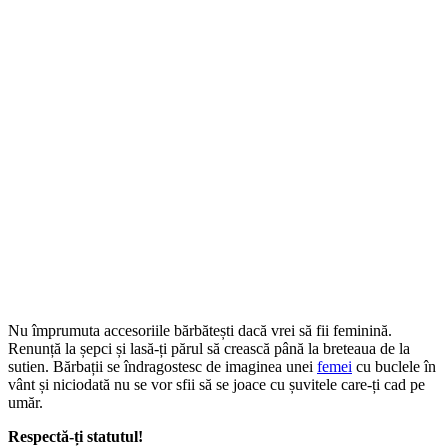
Nu împrumuta accesoriile bărbătești dacă vrei să fii feminină.
Renunță la șepci și lasă-ți părul să crească până la breteaua de la
sutien. Bărbații se îndragostesc de imaginea unei
femei
cu buclele în
vânt și niciodată nu se vor sfii să se joace cu șuvitele care-ți cad pe
umăr.
Respectă-ți statutul!