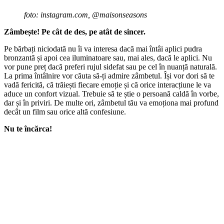
foto: instagram.com, @maisonseasons
Zâmbește! Pe cât de des, pe atât de sincer.
Pe bărbați niciodată nu îi va interesa dacă mai întâi aplici pudra
bronzantă și apoi cea iluminatoare sau, mai ales, dacă le aplici. Nu
vor pune preț dacă preferi rujul sidefat sau pe cel în nuanță naturală.
La prima întâlnire vor căuta să-ți admire zâmbetul. Își vor dori să te
vadă fericită, că trăiești fiecare emoție și că orice interacțiune le va
aduce un confort vizual. Trebuie să te știe o persoană caldă în vorbe,
dar și în priviri. De multe ori, zâmbetul tău va emoționa mai profund
decât un film sau orice altă confesiune.
Nu te încărca!