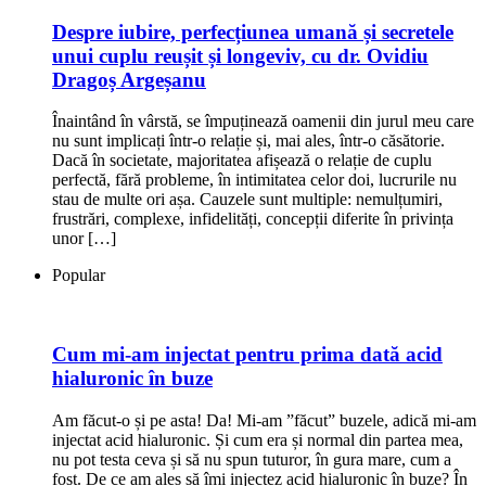
Despre iubire, perfecțiunea umană și secretele
unui cuplu reușit și longeviv, cu dr. Ovidiu
Dragoș Argeșanu
Înaintând în vârstă, se împuținează oamenii din jurul meu care
nu sunt implicați într-o relație și, mai ales, într-o căsătorie.
Dacă în societate, majoritatea afișează o relație de cuplu
perfectă, fără probleme, în intimitatea celor doi, lucrurile nu
stau de multe ori așa. Cauzele sunt multiple: nemulțumiri,
frustrări, complexe, infidelități, concepții diferite în privința
unor […]
Popular
Cum mi-am injectat pentru prima dată acid
hialuronic în buze
Am făcut-o și pe asta! Da! Mi-am ”făcut” buzele, adică mi-am
injectat acid hialuronic. Și cum era și normal din partea mea,
nu pot testa ceva și să nu spun tuturor, în gura mare, cum a
fost. De ce am ales să îmi injectez acid hialuronic în buze? În