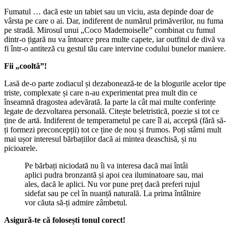
Fumatul … dacă este un tabiet sau un viciu, asta depinde doar de
vârsta pe care o ai. Dar, indiferent de numărul primăverilor, nu fuma
pe stradă. Mirosul unui „Coco Mademoiselle” combinat cu fumul
dintr-o țigară nu va întoarce prea multe capete, iar outfitul de divă va
fi într-o antiteză cu gestul tău care intervine codului bunelor maniere.
Fii „cooltă”!
Lasă de-o parte zodiacul și dezabonează-te de la blogurile acelor tipe
triste, complexate și care n-au experimentat prea mult din ce
înseamnă dragostea adevărată. Ia parte la cât mai multe conferințe
legate de dezvoltarea personală. Citește beletristică, poezie si tot ce
ține de artă. Indiferent de temperametul pe care îl ai, acceptă (fără să-
ți formezi preconcepții) tot ce ține de nou și frumos. Poți stârni mult
mai ușor interesul bărbațiilor dacă ai mintea deaschisă, și nu
picioarele.
Pe bărbați niciodată nu îi va interesa dacă mai întâi
aplici pudra bronzantă și apoi cea iluminatoare sau, mai
ales, dacă le aplici. Nu vor pune preț dacă preferi rujul
sidefat sau pe cel în nuanță naturală. La prima întâlnire
vor căuta să-ți admire zâmbetul.
Asigură-te că folosești tonul corect!