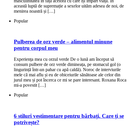
masculinitatea în fața acelora cu care își împart viața. În
această luptă de supremație a sexelor uităm adesea de noi, de
menirea noastră și […]
Popular
Pulberea de orz verde – alimentul minune
pentru corpul meu
Experiența mea cu orzul verde De o lună am început să
consum pulbere de orz verde dimineața, pe stomacul gol (o
lingurință într-un pahar cu apă caldă). Noroc de interviurile
mele că mai aflu și eu de obiceiurile sănătoase ale celor din
jurul meu și pot încerca ce mi se pare interesant. Roxana Roca
mi-a povestit […]
Popular
6 stiluri vestimentare pentru bărbați. Care ți se
potrivește?