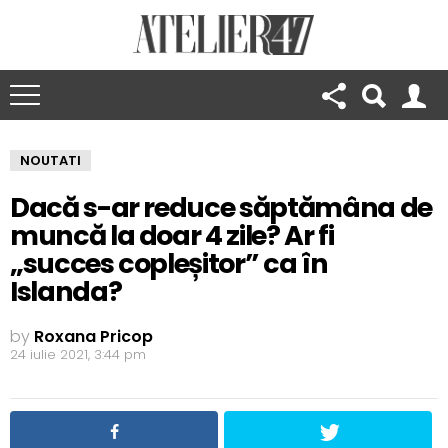
NOUTATI
Dacă s-ar reduce săptămâna de
muncă la doar 4 zile? Ar fi
„succes copleșitor” ca în
Islanda?
by
Roxana Pricop
24 iulie 2021, 3:44 pm