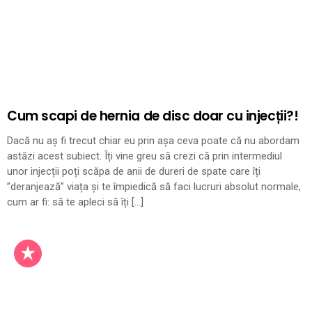
Cum scapi de hernia de disc doar cu injecții?!
Dacă nu aș fi trecut chiar eu prin așa ceva poate că nu abordam
astăzi acest subiect. Îți vine greu să crezi că prin intermediul
unor injecții poți scăpa de anii de dureri de spate care îți
”deranjează” viața și te împiedică să faci lucruri absolut normale,
cum ar fi: să te apleci să îți […]