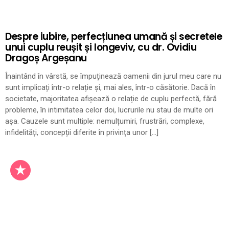
Despre iubire, perfecțiunea umană și secretele
unui cuplu reușit și longeviv, cu dr. Ovidiu
Dragoș Argeșanu
Înaintând în vârstă, se împuținează oamenii din jurul meu care nu
sunt implicați într-o relație și, mai ales, într-o căsătorie. Dacă în
societate, majoritatea afișează o relație de cuplu perfectă, fără
probleme, în intimitatea celor doi, lucrurile nu stau de multe ori
așa. Cauzele sunt multiple: nemulțumiri, frustrări, complexe,
infidelități, concepții diferite în privința unor […]