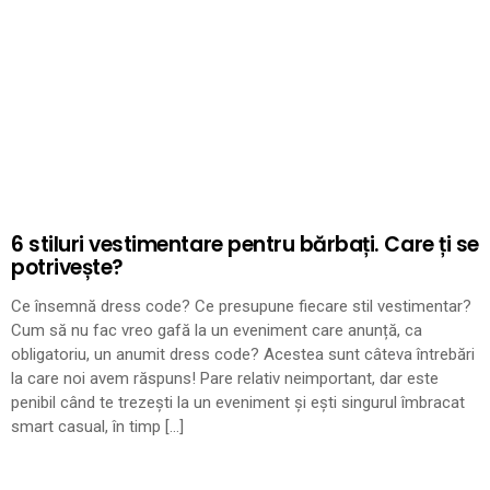
6 stiluri vestimentare pentru bărbați. Care ți se
potrivește?
Ce însemnă dress code? Ce presupune fiecare stil vestimentar?
Cum să nu fac vreo gafă la un eveniment care anunță, ca
obligatoriu, un anumit dress code? Acestea sunt câteva întrebări
la care noi avem răspuns! Pare relativ neimportant, dar este
penibil când te trezești la un eveniment și ești singurul îmbracat
smart casual, în timp […]