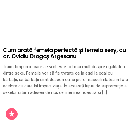
Cum arată femeia perfectă și femeia sexy, cu
dr. Ovidiu Dragoș Argeșanu
Trăim timpuri în care se vorbește tot mai mult despre egalitatea
dintre sexe. Femeile vor să fie tratate de la egal la egal cu
bărbații, iar bărbații simt deseori că-și pierd masculinitatea în fața
acelora cu care își împart viața. În această luptă de supremație a
sexelor uităm adesea de noi, de menirea noastră și […]