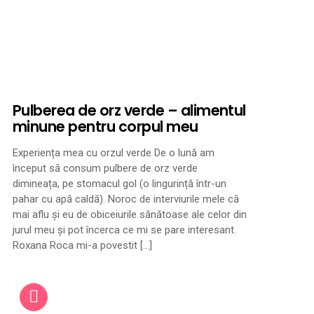
Pulberea de orz verde – alimentul
minune pentru corpul meu
Experiența mea cu orzul verde De o lună am
început să consum pulbere de orz verde
dimineața, pe stomacul gol (o lingurință într-un
pahar cu apă caldă). Noroc de interviurile mele că
mai aflu și eu de obiceiurile sănătoase ale celor din
jurul meu și pot încerca ce mi se pare interesant.
Roxana Roca mi-a povestit […]