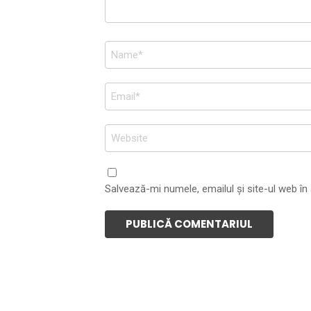
Nume
*
Email
*
Site
web
Salvează-mi numele, emailul și site-ul web în