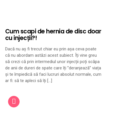
Cum scapi de hernia de disc doar
cu injecții?!
Dacă nu aș fi trecut chiar eu prin așa ceva poate
că nu abordam astăzi acest subiect. Îți vine greu
să crezi că prin intermediul unor injecții poți scăpa
de anii de dureri de spate care îți ”deranjează” viața
și te împiedică să faci lucruri absolut normale, cum
ar fi: să te apleci să îți […]