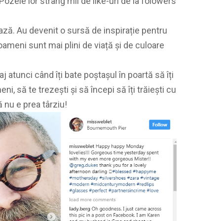
Pozele lor strâng mii de like-uri de la folowers
rajează. Au devenit o sursă de inspirație pentru
oameni sunt mai plini de viață și de culoare
j atunci când îți bate poștașul în poartă să îți
ni, să te trezești și să începi să îți trăiești cu
ă nu e prea târziu!