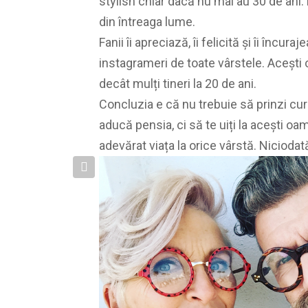
stylish chiar dacă nu mai au 30 de ani. 
din întreaga lume.
Fanii îi apreciază, îi felicită și îi încu
instagrameri de toate vârstele. Acești 
decât mulți tineri la 20 de ani.
Concluzia e că nu trebuie să prinzi cura
aducă pensia, ci să te uiți la acești oame
adevărat viața la orice vârstă. Niciodat